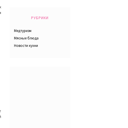
х
м
РУБРИКИ
Медтуризм
Мясные блюда
Новости кухни
т
й