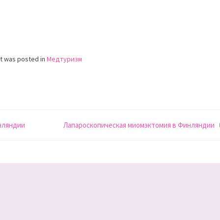
st was posted in
Медтуризм
нляндии
Лапароскопическая миомэктомия в Финляндии