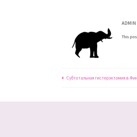
ADMIN
This po
Навигация
Субтотальная гистерэктомия в Фи
по
записям