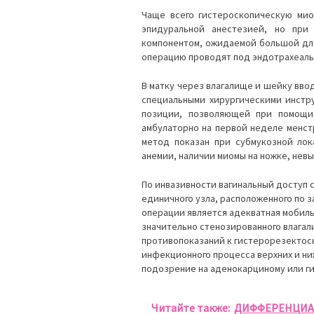
Чаще всего гистероскопическую ми
эпидуральной анестезией, но при
компонентом, ожидаемой большой дл
операцию проводят под эндотрахеаль
В матку через влагалище и шейку вво
специальными хирургическими инстру
позиции, позволяющей при помощи 
амбулаторно на первой неделе менст
метод показан при субмукозной лок
анемии, наличии миомы на ножке, нев
По инвазивности вагинальный доступ 
единичного узла, расположенного по 
операции является адекватная мобиль
значительно стенозированного влагал
противопоказаний к гистерорезектоск
инфекционного процесса верхних и ни
подозрение на аденокарциному или г
Читайте также:
ДИФФЕРЕНЦИА