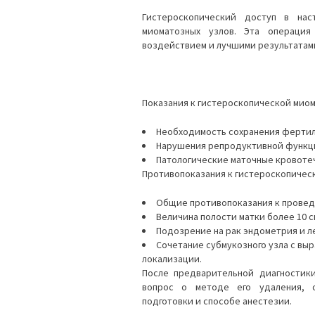
Гистероскопический доступ в нас
миоматозных узлов. Эта операция
воздействием и лучшими результатам
Показания к гистероскопической мио
Необходимость сохранения фертил
Нарушения репродуктивной функции
Патологические маточные кровоте
Противопоказания к гистероскопичес
Общие противопоказания к провед
Величина полости матки более 10 с
Подозрение на рак эндометрия и л
Сочетание субмукозного узла с вы
локализации.
После предварительной диагностик
вопрос о методе его удаления, с
подготовки и способе анестезии.