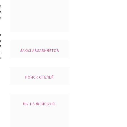
и
м
я
и
в
я
ЗАКАЗ АВИАБИЛЕТОВ
т
к
ПОИСК ОТЕЛЕЙ
МЫ НА ФЕЙСБУКЕ