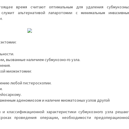
тоящее время считают оптимальным для удаления субмукозны
 служит альтернативой лапаротомии с минимальным инвазивны
и.
мэктомии:
ьности.
, вызванные наличием субмукозно-го узла.
чения.
кой миомэктомии:
ению любой гистероскопии.
м.
ейосаркому.
раженным аденомиозом и наличие миоматозных узлов другой
и и классификационной характеристики субмукозного узла решаю
роках проведения операции, необходимости предоперационно