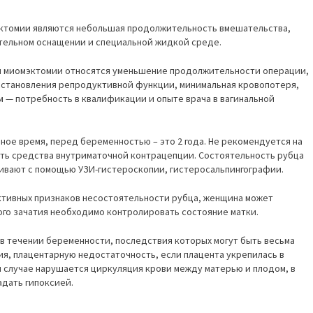
ктомии являются небольшая продолжительность вмешательства,
тельном оснащении и специальной жидкой среде.
й миомэктомии относятся уменьшение продолжительности операции,
сстановления репродуктивной функции, минимальная кровопотеря,
 — потребность в квалификации и опыте врача в вагинальной
ьное время, перед беременностью – это 2 года. Не рекомендуется на
ть средства внутриматочной контрацепции. Состоятельность рубца
ивают с помощью УЗИ-гистероскопии, гистеросальпингографии.
ективных признаков несостоятельности рубца, женщина может
ого зачатия необходимо контролировать состояние матки.
в течении беременности, последствия которых могут быть весьма
ия, плацентарную недостаточность, если плацента укрепилась в
м случае нарушается циркуляция крови между матерью и плодом, в
адать гипоксией.