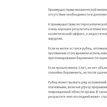
Преимуществами механической миомэ
отсутствие необходимости в дополни
К преимуществам гистероскопическо
очень хорошие результаты в плане во
косметический эффект, к недостаткам
хирургии.
Если на матке остался рубец, оптимал
протяжении этого времени использова
при планировании беременности оцен
Если прошло менее 2 лет, но нет объ
спокойно беременеть, но после удачн
Рубец может вызвать ряд осложнений 
плачевными, включая угрозу прерыван
поврежденной области органа. В тако
результате чего последний может стр