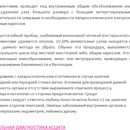
омэктомию проводят под внутривенным общим обезболиванием ил
 удалении узла большого размера с большим интерстициальны
ительности операции и необходимости лапароскопического контрол
ным наркозом.
дится гибкий прибор, снабжённый волоконной оптикой (гистероскоп) 
ментами удаляется опухоль. 10-20% миоматозных узлов находятся 
данного метода их убрать. Обычно эта процедура, выполняетс
руального цикла под местной анестезией либо общим наркозом. Это
ализации новообразования, мено- или метроррагиях, приводящих 
ынашивании беременности и бесплодии.
сравним с лапароскопическим и оптимален в случае наличия
задней или передней стенке матки. Условием для проведения данной
ность органа и отсутствие выраженного спаечного процесса,
ища и патологии со стороны придатков матки. Среди
опии следует отметить глубину полости матки более 12 см, наличие
жних отделов гениталий, тяжёлых заболеваний внутренних органов и
иперплазию эндометрия, лейомиосаркому.
ЛЬНАЯ ДИАГНОСТИКА АСЦИТА